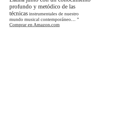
profundo y metódico de las
técnicas
instrumentales de nuestro
mundo musical contemporáneo… ”
Comprar en Amazon.com
¡VIVA EL DELIRIO DEL
POETA!
Versión corregida y aumentada,
publicada por Aqua Marina Editores,
en septiembre, 2023, con prólogo de
Marcelo Toledo. Antología personal
con 56 letras de canciones. Estos
poemas cantan a personajes, a