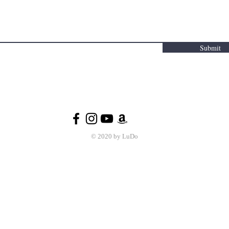
Submit
© 2020 by LuDo