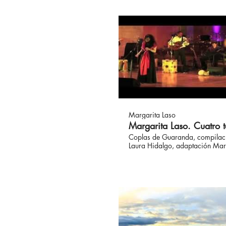
esperaré. Con Pablo Valarezo, 
vibráfono y marimba; Julio And
guitarra; Esteban Rivera, bandol
Tadashi Maeda, violín; David C
bajo; Antonio Cilio, percusión;
Valarezo, voz. Dibujos Margari
Fotografía y edición de video V
Caicedo. Suscríbete en:
https://margaritalaso.com/
https://www.facebook.com/ma
https://www.instagram.com/ma
https://www.youtube.com/user
https://bit.ly/SpotifyMargarita
Margarita Laso
Margarita Laso. Cuatro t
Coplas de Guaranda, compilac
Laura Hidalgo, adaptación Mar
Laso, música Diego Luzuriaga.
Laso, Pablo Valarezo, Antonio C
Andrés López, Fernando Galleg
Darcila Aguirre, Fernando Cilio
Cunalata, Julio Andrade y Julio
Madera Sur, Casa de la Música
2012. Suscríbete en:
https://margaritalaso.com/
https://www.facebook.com/ma