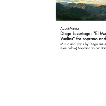
https://www.instagram.com/ma
https://www.youtube.com/user
https://bit.ly/SpotifyMargarita
AquaMarina
Diego Luzuriaga: "El M
Vueltas" for soprano and
Music and lyrics by Diego Luzu
(See below) Soprano voice: Da
Hanchard Guitar: Bill Girolamo
Landscape photo: Marco Luzuriag
Mundo Da Vueltas" lyrics: Mi mejor
amigo nunca usó un reloj, Y no 
nunca a la puesta del sol. Mi m
amigo me dejó de herencia Tod
tuvo, toda su experiencia. Me d
brújula que indica el cielo Y un
huellas en el desierto, Y me dej
dentro de su almohada Que sól
canciones aún no cantadas, Y 
unos zapatos hechos de arena 
piedrita verde que rueda y rueda.
mundo da vueltas, el mundo da 