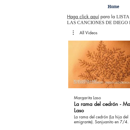
Home
Haga click aquí
para la
LISTA
LAS CANCIONES DE DIEGO
All Videos
Margarita Laso
La rama del cedrón - Ma
Laso
La rama del cedrón (La hija del
emigrante). Sanjuanito en 7/4. Diego
Luzuriaga, letra y música. Del C