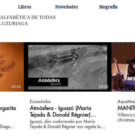
Libros
Novedades
Biografía
 ALFABÉTICA DE TODAS
 LUZURIAGA
03:43
04:26
Ecuasónika
AquaMar
rgarita
Atmósfera - Iguazú (María
MANIT
Tejada & Donald Régnier)
Villancic
christma
Ecuasónika desde Tema Central
Iguazú, dúo conformado por María
called U
Tejada & Donald Régnier nos regala la
Estudio
of a chil
D Allá te
bella interpretación de la canción inédita,