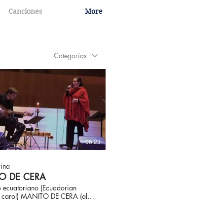
Canciones
More
Categorías
06:23
ina
O DE CERA
o ecuatoriano (Ecuadorian
s carol) MANITO DE CERA (also
N NACIMIENTO). Tells the story
d observing a nativity scene.