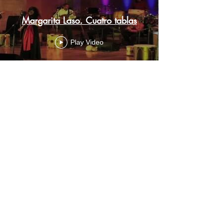
Margarita Laso. Cuatro tablas
Play Video
Load More
Alphabetical list of all songs